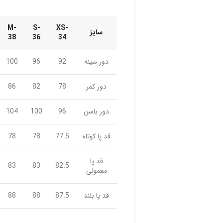
M-
S-
XS-
سایز
38
36
34
دور سینه
92
96
100
دور کمر
78
82
86
دور باسن
96
100
104
قد پا کوتاه
77.5
78
78
قد پا
83
83
82.5
معمولی
قد پا بلند
87.5
88
88