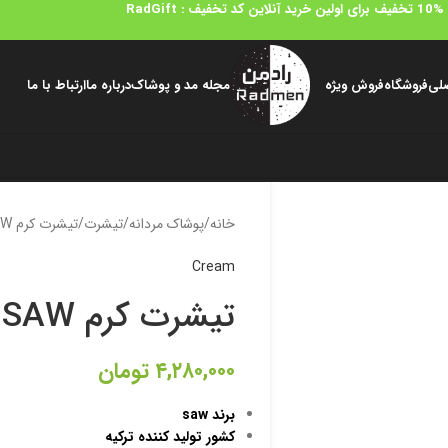
10%
تخفیف برای اولین خرید آنلاین کد تخفیف
: RadGift
لی
فروشگاه
فروش ویژه
مجله مد و پوشاک
درباره ما
ارتباط با ما
خانه
پوشاک مردانه
تیشرت
تیشرت کرم SAW
Cream
تیشرت کرم SAW
۴,۲۸۰,۰۰۰
تومان
برند saw
کشور تولید کننده ترکیه