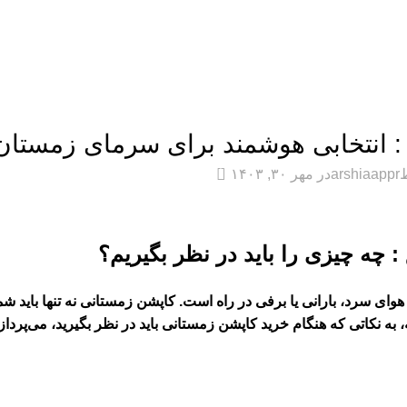
10%
تخفیف برای اولین خرید آنلاین کد تخفیف
: RadGift
صفحه اصلی
فروشگاه
فروش ویژه
مجله مد و پوشاک
درباره ما
ارتباط 
مقاله
: انتخابی هوشمند برای سرمای زمستان
۰
arshiaappr
در مهر ۳۰, ۱۴۰۳
 چه چیزی را باید در نظر بگیریم؟
سرد، بارانی یا برفی در راه است. کاپشن زمستانی نه تنها باید شما 
 به نکاتی که هنگام خرید کاپشن زمستانی باید در نظر بگیرید، می‌پرداز