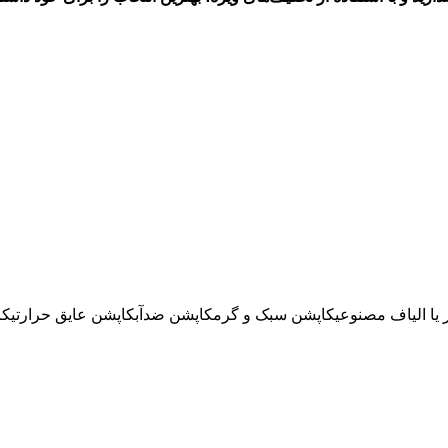
 یا الیاف مصنوعی
کاپشن سبک و گرم
کاپشن ضدآب
کاپشن عایق حرارتی
کا