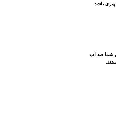
هتری باشد.
شن شما ضد آب
ب ضد آب (Waterproof) یا مقاوم در برابر آب (Water-resistant) هستند.