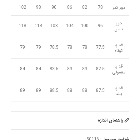
دور کمر
78
82
86
90
98
102
106
دور
122
118
114
108
104
100
96
باسن
قد پا
79.5
79
79
78.5
78
78
77.5
کوتاه
قد پا
84.5
84
84
83.5
83
83
82.5
معمولی
قد پا
89.5
89
89
88.5
88
88
87.5
بلند
راهنمای اندازه
شناسه محصول:
50116